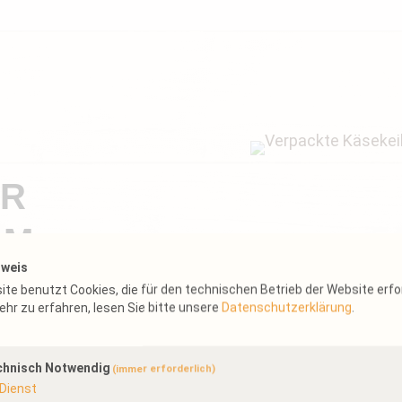
ER
AM
nweis
te benutzt Cookies, die für den technischen Betrieb der Website erfo
hr zu erfahren, lesen Sie bitte unsere
Datenschutzerklärung
.
rnehmen wir für Sie
en. Zu unseren
chnisch Notwendig
(immer erforderlich)
Dienst
braucher, die