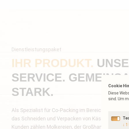
Dienstleistungspaket
IHR PRODUKT.
UNS
SERVICE. GEMEINS
Cookie Hi
STARK.
Diese Websi
sind.
Um me
Als Spezialist für Co-Packing im Bereich Käse übe
das Schneiden und Verpacken von Käsespezialität
Te
↓
1
Kunden zählen Molkereien, der Großhandel, Großver