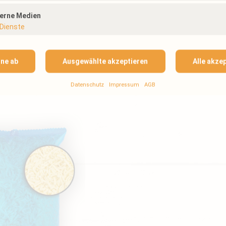
smitteleinzelhandel.
terne Medien
d -verpackung bieten
Dienste
genaue Angebote –
n zugeschnitten.
hne ab
Ausgewählte akzeptieren
Alle akze
Datenschutz
Impressum
AGB